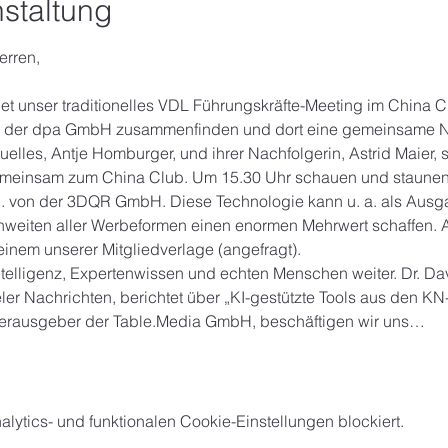
staltung
rren,
 unser traditionelles VDL Führungskräfte-Meeting im China Clu
m der dpa GmbH zusammenfinden und dort eine gemeinsame N
ktuelles, Antje Homburger, und ihrer Nachfolgerin, Astrid Maier, s
emeinsam zum China Club. Um 15.30 Uhr schauen und staunen 
N. von der 3DQR GmbH. Diese Technologie kann u. a. als Ausg
weiten aller Werbeformen einen enormen Mehrwert schaffen. An
einem unserer Mitgliedverlage (angefragt).
telligenz, Expertenwissen und echten Menschen weiter. Dr. Dav
ler Nachrichten, berichtet über „KI-gestützte Tools aus den KN
 Herausgeber der Table.Media GmbH, beschäftigen wir uns…
ytics- und funktionalen Cookie-Einstellungen blockiert.