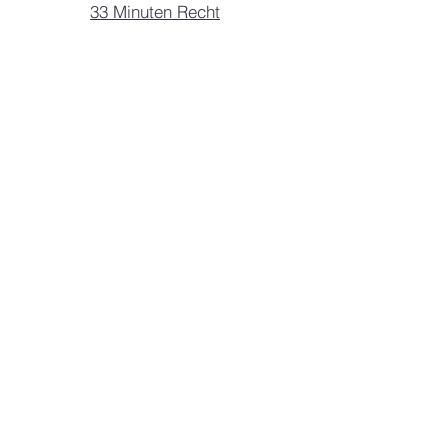
33 Minuten Recht
44 minutes 4 u
111 Minuten