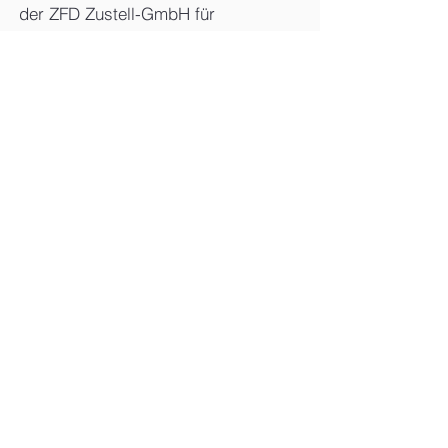
der ZFD Zustell-GmbH für
Druckerzeugnisse der Nürtinger
Zeitung, Nürtingen
VDL – Die Lokalen – KURZ&KNAPP