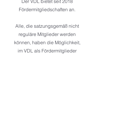
Der VDL bietet seit 2018
Fördermitgliedschaften an.
Alle, die satzungsgemäß nicht
reguläre Mitglieder werden
können, haben die Möglichkeit,
im VDL als Fördermitglieder
mitzuwirken.
Allerdings haben diese keine
Stimmrechte und können sich
auch nicht für Gremien aufstellen
lassen.
Über die Aufnahme und den
Förderbeitrag entscheidet im
Einzelfall der Vorstand.